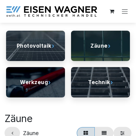
Zum Inhalt springen
›
›
Photovoltaik
Zäune
›
›
Werkzeug
Technik
Zäune
Zäune