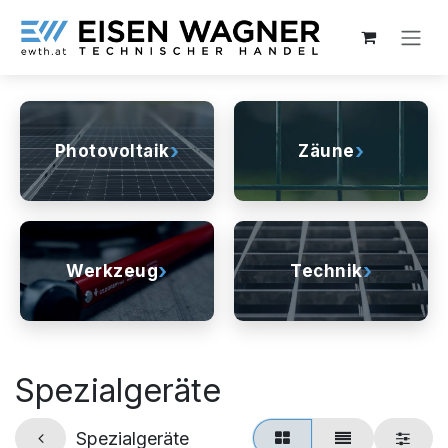
Zum Inhalt springen
›
›
Photovoltaik
Zäune
›
›
Werkzeug
Technik
Spezialgeräte
Spezialgeräte