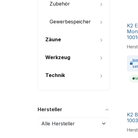
Zubehör
Gewerbespeicher
K2 E
Mont
100
Zäune
Herste
Werkzeug
Bi
se
Technik
V
Hersteller
K2 B
100
Herste