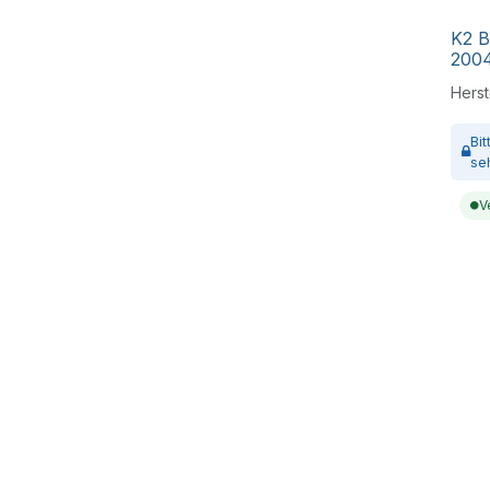
K2 B
200
Herste
Bi
se
V