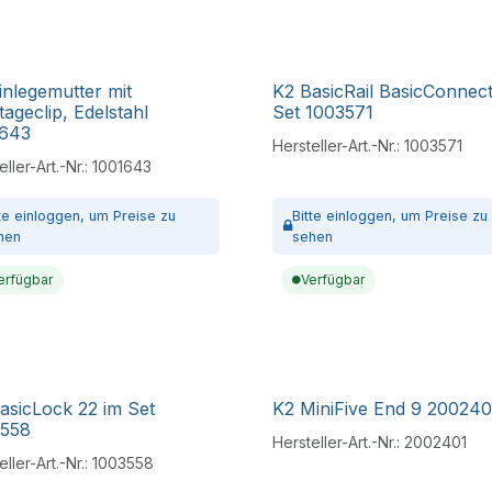
inlegemutter mit
K2 BasicRail BasicConnec
ageclip, Edelstahl
Set 1003571
1643
Hersteller-Art.-Nr.:
1003571
ller-Art.-Nr.:
1001643
tte
einloggen,
um Preise zu
Bitte
einloggen,
um Preise zu
hen
sehen
erfügbar
Verfügbar
asicLock 22 im Set
K2 MiniFive End 9 200240
3558
Hersteller-Art.-Nr.:
2002401
ller-Art.-Nr.:
1003558