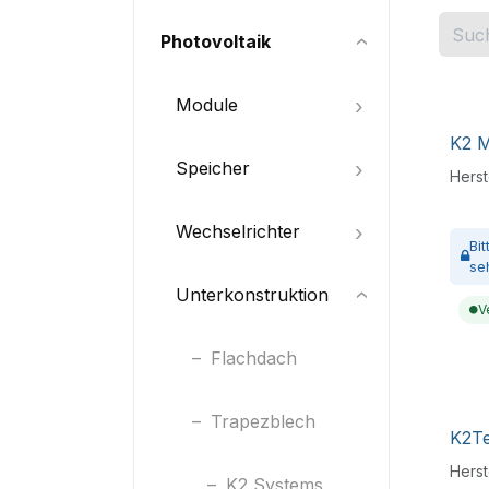
Photovoltaik
Module
K2 M
Speicher
Herste
Wechselrichter
Bi
se
Unterkonstruktion
V
Flachdach
Trapezblech
K2Te
Herste
K2 Systems