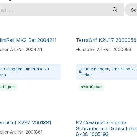
So
iniRail MK2 Set 2004211
TerraGrif K2U17 2000056
ller-Art.-Nr.:
2004211
Hersteller-Art.-Nr.:
2000056
tte
einloggen,
um Preise zu
Bitte
einloggen,
um Preise zu
hen
sehen
erfügbar
Verfügbar
rraGrif K2SZ 2001881
K2 Gewindeformende
Schraube mit Dichtscheib
ller-Art.-Nr.:
2001881
6x38 1005193