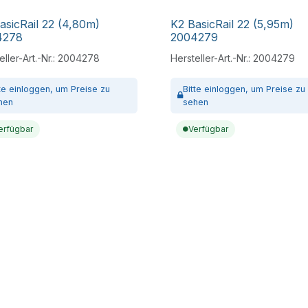
asicRail 22 (4,80m)
K2 BasicRail 22 (5,95m)
4278
2004279
ller-Art.-Nr.:
2004278
Hersteller-Art.-Nr.:
2004279
tte
einloggen,
um Preise zu
Bitte
einloggen,
um Preise zu
hen
sehen
erfügbar
Verfügbar