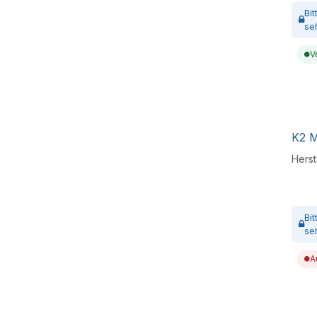
Bi
se
V
K2 M
Herste
Bi
se
A