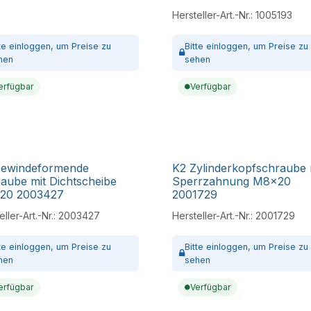
Hersteller-Art.-Nr.:
1005193
tte
einloggen,
um Preise zu
Bitte
einloggen,
um Preise zu
hen
sehen
erfügbar
Verfügbar
Gewindeformende
K2 Zylinderkopfschraube 
aube mit Dichtscheibe
Sperrzahnung M8x20
X20 2003427
2001729
ller-Art.-Nr.:
2003427
Hersteller-Art.-Nr.:
2001729
tte
einloggen,
um Preise zu
Bitte
einloggen,
um Preise zu
hen
sehen
erfügbar
Verfügbar