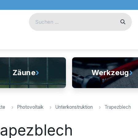
eug
Technik
Unternehmen
›
›
Zäune
Werkzeug
kte
Photovoltaik
Unterkonstruktion
Trapezblech
rapezblech