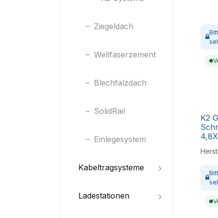
Ziegeldach
Bi
se
Wellfaserzement
V
Blechfalzdach
SolidRail
K2 
Schr
4,8
Einlegesystem
Herste
Kabeltragsysteme
Bi
se
Ladestationen
V